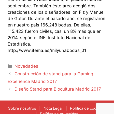
septiembre. También éste área acogió dos
creaciones de los diseñadores Ion Fiz y Manuel
de Gotor. Durante el pasado año, se registraron
en nuestro país 166.248 bodas. De ellas,
115.423 fueron civiles, casi un 8% más que en
2014, según el INE, Instituto Nacional de
Estadística.
http://www.ifema.es/milyunabodas_01
Categorías
Novedades
Construcción de stand para la Gaming
Experience Madrid 2017
Diseño Stand para Biocultura Madrid 2017
Sobre nosotros
|
Nota Legal
|
Política de cookies
|
Política de privacidad