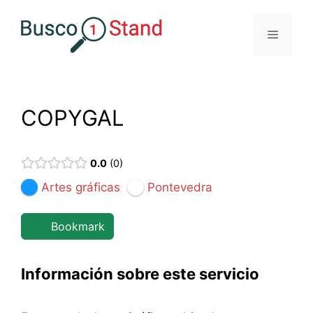
Saltar
al
Menú
contenido
COPYGAL
0.0
0
Artes gráficas
Pontevedra
Bookmark
Información sobre este servicio