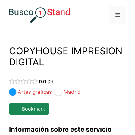
Saltar
al
Menú
contenido
COPYHOUSE IMPRESION
DIGITAL
0.0
0
Artes gráficas
Madrid
Bookmark
Información sobre este servicio