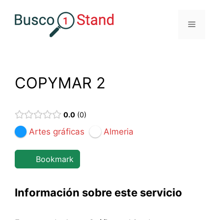
Saltar
al
Menú
contenido
COPYMAR 2
0.0
0
Artes gráficas
Almeria
Bookmark
Información sobre este servicio