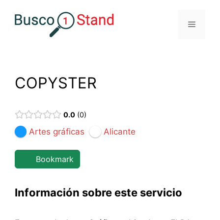
Saltar
al
Menú
contenido
COPYSTER
0.0
0
Artes gráficas
Alicante
Bookmark
Información sobre este servicio