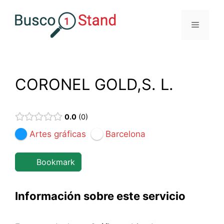
Saltar
al
Menú
contenido
CORONEL GOLD,S. L.
0.0
0
Artes gráficas
Barcelona
Bookmark
Información sobre este servicio