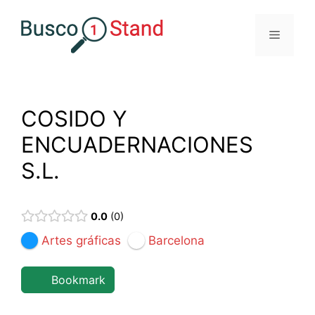
Saltar
al
Menú
contenido
COSIDO Y
ENCUADERNACIONES
S.L.
0.0
0
Artes gráficas
Barcelona
Bookmark