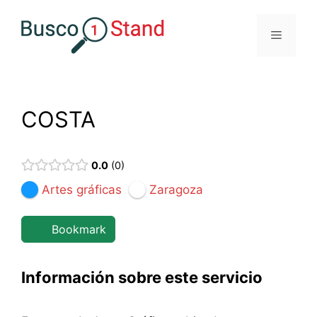
Saltar
al
Menú
contenido
COSTA
0.0
0
Artes gráficas
Zaragoza
Bookmark
Información sobre este servicio