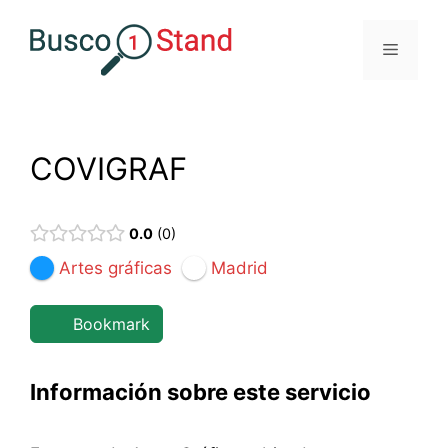
Saltar
al
Menú
contenido
COVIGRAF
0.0
0
Artes gráficas
Madrid
Bookmark
Información sobre este servicio