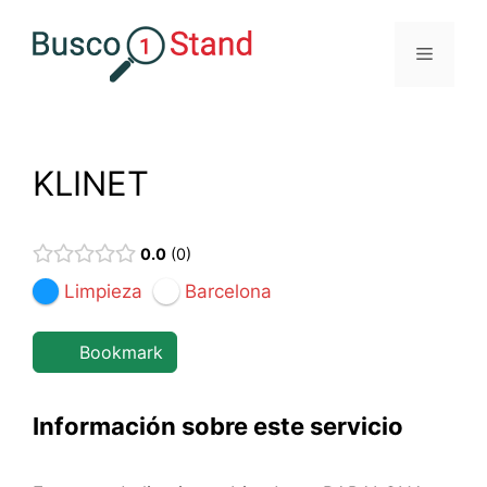
Saltar
al
Menú
contenido
KLINET
0.0
0
Limpieza
Barcelona
Bookmark
Información sobre este servicio