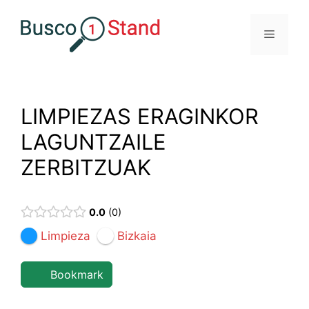
Saltar
al
Menú
contenido
LIMPIEZAS ERAGINKOR
LAGUNTZAILE
ZERBITZUAK
0.0
0
Limpieza
Bizkaia
Bookmark