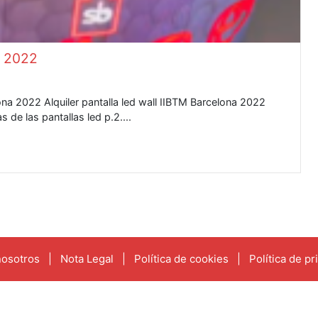
M 2022
lona 2022 Alquiler pantalla led wall IIBTM Barcelona 2022
 de las pantallas led p.2....
nosotros
|
Nota Legal
|
Política de cookies
|
Política de pr