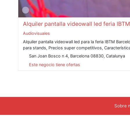
Alquiler pantalla videowall led feria IBT
Audiovisuales
Alquiler pantalla videowall led para la feria IBTM Barce
para stands, Precios super competitivos, Características
San Joan Bosco n 4, Barcelona 08830, Catalunya
Este negocio tiene ofertas
Sobre 