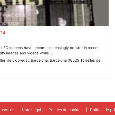
ona
t LED screens have become increasingly popular in recent
lity images and videos while ...
lles de Llobregat, Barcelona, Barcelona 08629 Torrelles de
nosotros
|
Nota Legal
|
Política de cookies
|
Política de pr