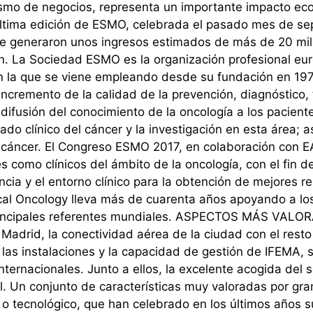
rismo de negocios, representa un importante impacto ec
La última edición de ESMO, celebrada el pasado mes de s
que generaron unos ingresos estimados de más de 20 mi
n. La Sociedad ESMO es la organización profesional eur
n la que se viene empleando desde su fundación en 1975.
incremento de la calidad de la prevención, diagnóstico, 
 difusión del conocimiento de la oncología a los paciente
do clínico del cáncer y la investigación en esta área; as
e cáncer. El Congreso ESMO 2017, en colaboración con 
s como clínicos del ámbito de la oncología, con el fin de 
ncia y el entorno clínico para la obtención de mejores 
cal Oncology lleva más de cuarenta años apoyando a los
sus principales referentes mundiales. ASPECTOS MÁS
adrid, la conectividad aérea de la ciudad con el resto
e las instalaciones y la capacidad de gestión de IFEMA, 
nacionales. Junto a ellos, la excelente acogida del sect
l. Un conjunto de características muy valoradas por gra
o o tecnológico, que han celebrado en los últimos años s