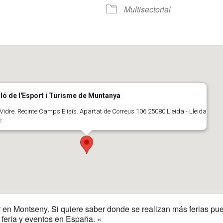
r
iCalendar
Office 365
Multisectorial
ló de l'Esport i Turisme de Muntanya
Vidre. Recinte Camps Elisis. Apartat de Correus 106 25080 Lleida - Lleida
s
r en Montseny. Si quiere saber donde se realizan más ferias pu
 feria y eventos en España. «