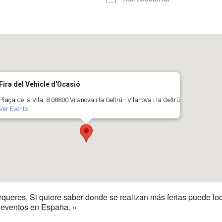
r
iCalendar
Office 365
Fira del Vehicle d'Ocasió
Plaça de la Vila, 8 08800 Vilanova i la Geltrú - Vilanova i la Geltrú
Ver Events
rqueres. Si quiere saber donde se realizan más ferias puede lo
y eventos en España. «