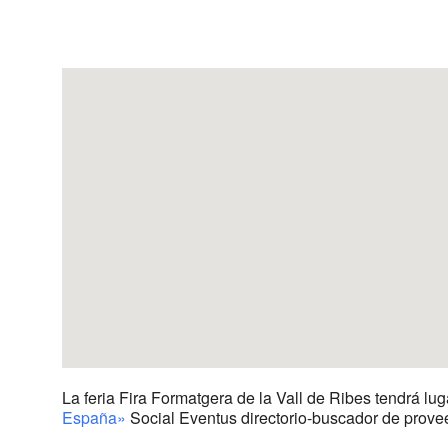
Descargar ICS
Google Calenda
La feria Fira Formatgera de la Vall de Ribes tendrá lu
España»
Social Eventus directorio-buscador de prove