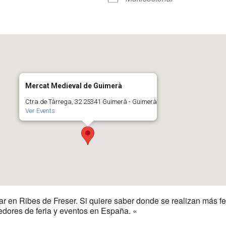
r
iCalendar
Office 365
Mercat Medieval de Guimerà
Ctra.de Tàrrega, 32 25341 Guimerà - Guimerà
Ver Events
gar en Ribes de Freser. Si quiere saber donde se realizan más f
edores de feria y eventos en España. «