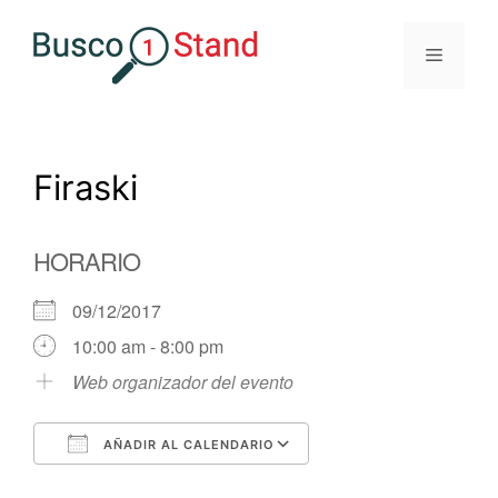
Saltar
al
Menú
contenido
Firaski
HORARIO
09/12/2017
10:00 am - 8:00 pm
Web organizador del evento
AÑADIR AL CALENDARIO
Descargar ICS
Google Calendar