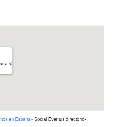
Outlook Live
Turisme)
entos en España»
Social Eventus directorio-