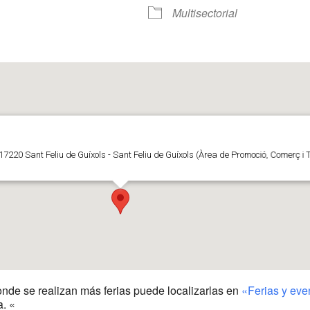
r
iCalendar
Office 365
Multisectorial
 17220 Sant Feliu de Guíxols - Sant Feliu de Guíxols (Àrea de Promoció, Comerç i 
donde se realizan más ferias puede localizarlas en
«Ferias y ev
. «