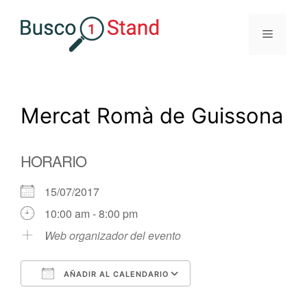
Saltar
al
Menú
contenido
Mercat Romà de Guissona
HORARIO
15/07/2017
10:00 am - 8:00 pm
Web organizador del evento
AÑADIR AL CALENDARIO
Descargar ICS
Google Calendar