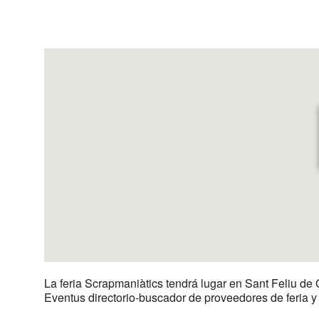
Descargar ICS
Google Calenda
La feria Scrapmaniàtics tendrá lugar en Sant Feliu de 
Eventus directorio-buscador de proveedores de feria 