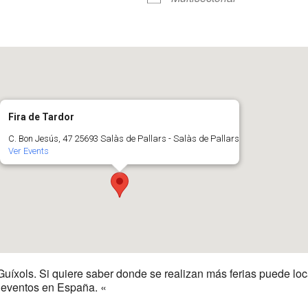
r
iCalendar
Office 365
Fira de Tardor
C. Bon Jesús, 47 25693 Salàs de Pallars - Salàs de Pallars
Ver Events
Guíxols. Si quiere saber donde se realizan más ferias puede loc
y eventos en España. «